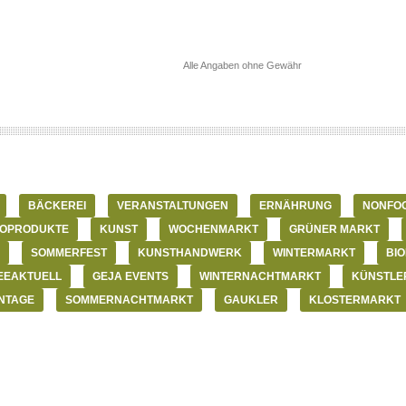
Alle Angaben ohne Gewähr
BÄCKEREI
VERANSTALTUNGEN
ERNÄHRUNG
NONFOO
IOPRODUKTE
KUNST
WOCHENMARKT
GRÜNER MARKT
SOMMERFEST
KUNSTHANDWERK
WINTERMARKT
BIO
EEAKTUELL
GEJA EVENTS
WINTERNACHTMARKT
KÜNSTLE
NTAGE
SOMMERNACHTMARKT
GAUKLER
KLOSTERMARKT