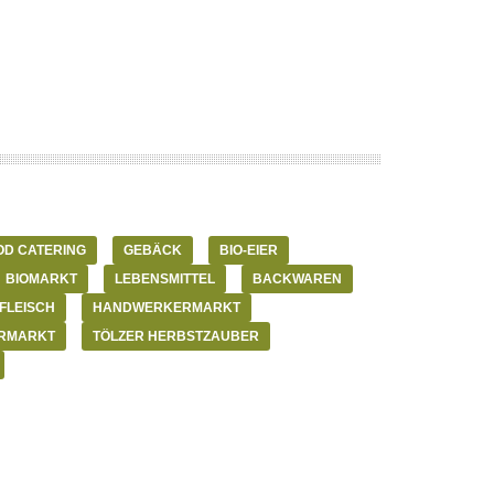
D CATERING
GEBÄCK
BIO-EIER
BIOMARKT
LEBENSMITTEL
BACKWAREN
FLEISCH
HANDWERKERMARKT
RMARKT
TÖLZER HERBSTZAUBER