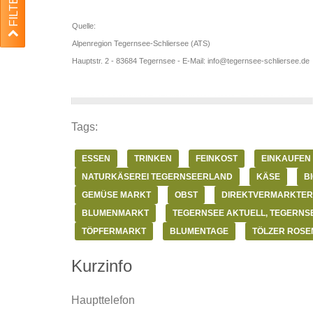
FILTER
Quelle:
Alpenregion Tegernsee-Schliersee (ATS)
Hauptstr. 2 - 83684 Tegernsee -
E-Mail: info‎@‎tegernsee-schliersee.de
Tags:
ESSEN
TRINKEN
FEINKOST
EINKAUFEN
NATURKÄSEREI TEGERNSEERLAND
KÄSE
B
GEMÜSE MARKT
OBST
DIREKTVERMARKTER
BLUMENMARKT
TEGERNSEE AKTUELL, TEGERNS
TÖPFERMARKT
BLUMENTAGE
TÖLZER ROSE
Kurzinfo
Haupttelefon