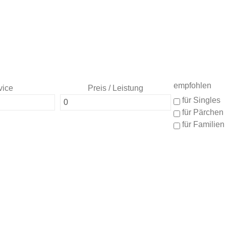
empfohlen
vice
Preis / Leistung
für Singles
für Pärchen
für Familien